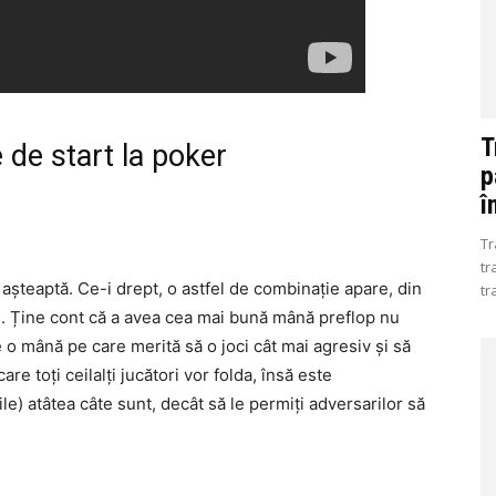
T
 de start la poker
p
î
Tr
tr
 așteaptă. Ce-i drept, o astfel de combinație apare, din
tr
ni. Ține cont că a avea cea mai bună mână preflop nu
 o mână pe care merită să o joci cât mai agresiv și să
care toți ceilalți jucători vor folda, însă este
le) atâtea câte sunt, decât să le permiți adversarilor să