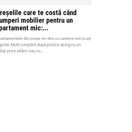
reșelile care te costă când
umperi mobilier pentru un
partament mic:...
artamentele din orașe vin des cu camere mici și uși
guste. Mulți cumpără după poză și ajung cu un
lap prea adânc sau cu...