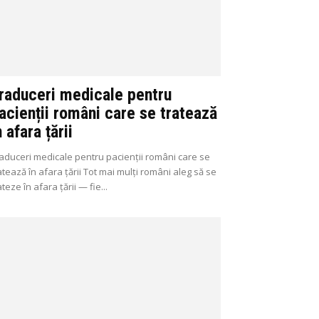
raduceri medicale pentru
acienții români care se tratează
n afara țării
aduceri medicale pentru pacienții români care se
atează în afara țării Tot mai mulți români aleg să se
ateze în afara țării — fie...