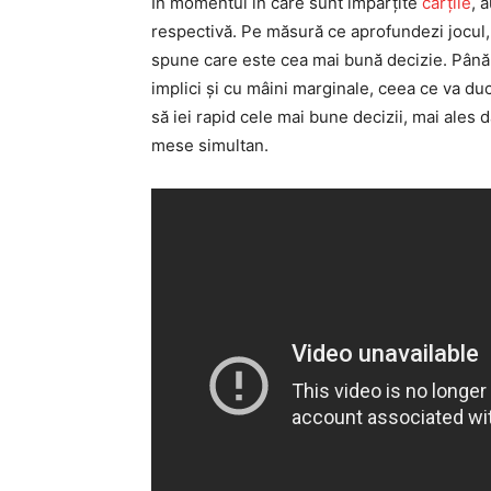
În momentul în care sunt împărțite
cărțile
, 
respectivă. Pe măsură ce aprofundezi jocul, 
spune care este cea mai bună decizie. Până să 
implici și cu mâini marginale, ceea ce va duc
să iei rapid cele mai bune decizii, mai ales 
mese simultan.