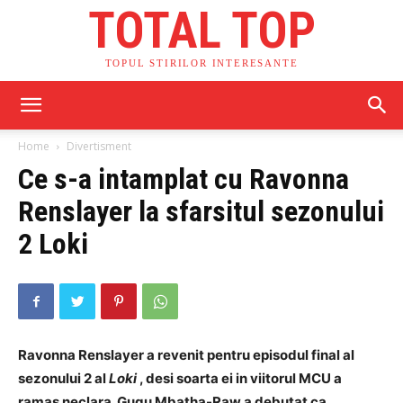
TOTAL TOP
TOPUL STIRILOR INTERESANTE
Home
Divertisment
Ce s-a intamplat cu Ravonna
Renslayer la sfarsitul sezonului
2 Loki
Ravonna Renslayer a revenit pentru episodul final al
sezonului 2 al
Loki
, desi soarta ei in viitorul MCU a
ramas neclara. Gugu Mbatha-Raw a debutat ca