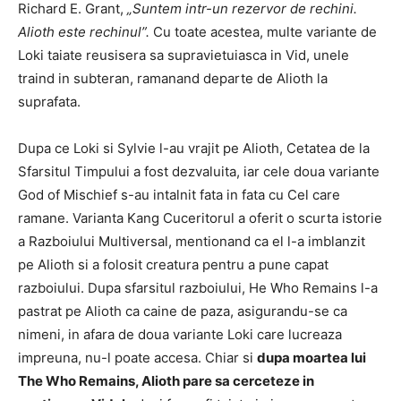
Richard E. Grant,
„Suntem intr-un rezervor de rechini.
Alioth este rechinul”.
Cu toate acestea, multe variante de
Loki taiate reusisera sa supravietuiasca in Vid, unele
traind in subteran, ramanand departe de Alioth la
suprafata.
Dupa ce Loki si Sylvie l-au vrajit pe Alioth, Cetatea de la
Sfarsitul Timpului a fost dezvaluita, iar cele doua variante
God of Mischief s-au intalnit fata in fata cu Cel care
ramane. Varianta Kang Cuceritorul a oferit o scurta istorie
a Razboiului Multiversal, mentionand ca el l-a imblanzit
pe Alioth si a folosit creatura pentru a pune capat
razboiului. Dupa sfarsitul razboiului, He Who Remains l-a
pastrat pe Alioth ca caine de paza, asigurandu-se ca
nimeni, in afara de doua variante Loki care lucreaza
impreuna, nu-l poate accesa. Chiar si
dupa moartea lui
The Who Remains, Alioth pare sa cerceteze in