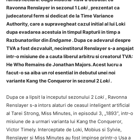
Ravonna Renslayer in sezonul 1
Loki
, prezentat ca
judecatorul ferm si dedicat de la Time Variance
Authority, care a supravegheat cazul initial al lui Loki
dupa evadarea acestuia in timpul Rapturii in timp a
Razbunatorilor din
Endgame
. Dupa ce adevarul despre
TVA a fost dezvaluit, necinstitorul Renslayer s-a angajat
intr-o misiune de a cauta liberul arbitru si creatorul TVA:
He Who Remains de Jonathan Majors. Acest lucru a
facut-o sa aiba un rol esential in debutul unei noi
variante Kang the Conqueror in sezonul 2
Loki .
Dupa ce a lipsit la inceputul sezonului 2
Loki
, Ravonna
Renslayer s-a intors alaturi de ceasul inteligent artificial
al Tarei Strong, Miss Minutes, in episodul 3, „1893”, intr-o
misiune de a urmari varianta lui Kang the Conqueror,
Victor Timely. Interceptate de Loki, Mobius si Sylvie,
Renslayer si Miss Minutes au fost impinse printr-o Usa a