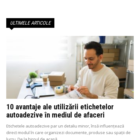
ULTIMELE ARTICOLE
10 avantaje ale utilizării etichetelor
autoadezive în mediul de afaceri
Etichetele autoadezive par un detaliu minor, însă influențează
direct modul în care organizezi documente, produse sau spații de
lucru. De la biroul de acasă,...