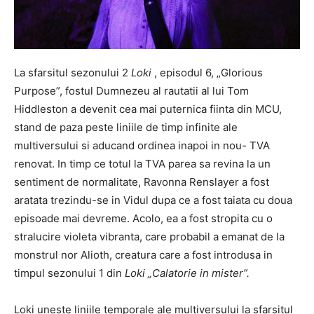
La sfarsitul sezonului 2
Loki
, episodul 6, „Glorious
Purpose”, fostul Dumnezeu al rautatii al lui Tom
Hiddleston a devenit cea mai puternica fiinta din MCU,
stand de paza peste liniile de timp infinite ale
multiversului si aducand ordinea inapoi in nou- TVA
renovat. In timp ce totul la TVA parea sa revina la un
sentiment de normalitate, Ravonna Renslayer a fost
aratata trezindu-se in Vidul dupa ce a fost taiata cu doua
episoade mai devreme. Acolo, ea a fost stropita cu o
stralucire violeta vibranta, care probabil a emanat de la
monstrul nor Alioth, creatura care a fost introdusa in
timpul sezonului 1 din
Loki „Calatorie in mister”.
Loki uneste liniile temporale ale multiversului la sfarsitul