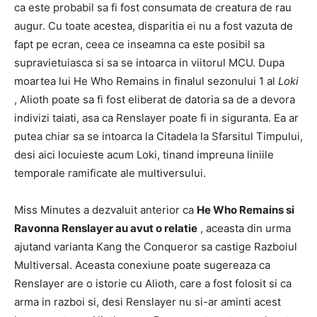
ca este probabil sa fi fost consumata de creatura de rau
augur. Cu toate acestea, disparitia ei nu a fost vazuta de
fapt pe ecran, ceea ce inseamna ca este posibil sa
supravietuiasca si sa se intoarca in viitorul MCU. Dupa
moartea lui He Who Remains in finalul sezonului 1 al
Loki
, Alioth poate sa fi fost eliberat de datoria sa de a devora
indivizi taiati, asa ca Renslayer poate fi in siguranta. Ea ar
putea chiar sa se intoarca la Citadela la Sfarsitul Timpului,
desi aici locuieste acum Loki, tinand impreuna liniile
temporale ramificate ale multiversului.
Miss Minutes a dezvaluit anterior ca
He Who Remains si
Ravonna Renslayer au avut o relatie
, aceasta din urma
ajutand varianta Kang the Conqueror sa castige Razboiul
Multiversal. Aceasta conexiune poate sugereaza ca
Renslayer are o istorie cu Alioth, care a fost folosit si ca
arma in razboi si, desi Renslayer nu si-ar aminti acest