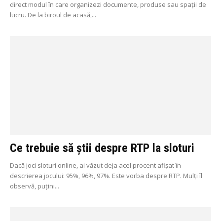
direct modul în care organizezi documente, produse sau spații de
lucru. De la biroul de acasă,...
Ce trebuie să știi despre RTP la sloturi
Dacă joci sloturi online, ai văzut deja acel procent afișat în
descrierea jocului: 95%, 96%, 97%. Este vorba despre RTP. Mulți îl
observă, puțini...