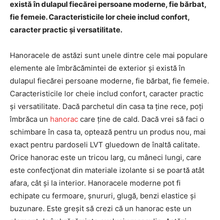
există în dulapul fiecărei persoane moderne, fie bărbat,
fie femeie. Caracteristicile lor cheie includ confort,
caracter practic și versatilitate.
Hanoracele de astăzi sunt unele dintre cele mai populare
elemente ale îmbrăcămintei de exterior și există în
dulapul fiecărei persoane moderne, fie bărbat, fie femeie.
Caracteristicile lor cheie includ confort, caracter practic
și versatilitate. Dacă parchetul din casa ta ține rece, poți
îmbrăca un
hanorac
care ține de cald. Dacă vrei să faci o
schimbare în casa ta, optează pentru un produs nou, mai
exact pentru pardoseli LVT gluedown de înaltă calitate.
Orice hanorac este un tricou larg, cu mâneci lungi, care
este confecţionat din materiale izolante si se poartă atât
afara, cât și la interior. Hanoracele moderne pot fi
echipate cu fermoare, șnururi, glugă, benzi elastice și
buzunare. Este greșit să crezi că un hanorac este un