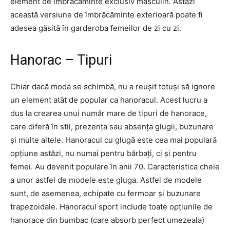
element de îmbrăcăminte exclusiv masculin. Astăzi
această versiune de îmbrăcăminte exterioară poate fi
adesea găsită în garderoba femeilor de zi cu zi.
Hanorac – Tipuri
Chiar dacă moda se schimbă, nu a reușit totuși să ignore
un element atât de popular ca hanoracul. Acest lucru a
dus la crearea unui număr mare de tipuri de hanorace,
care diferă în stil, prezența sau absența glugii, buzunare
și multe altele. Hanoracul cu glugă este cea mai populară
opțiune astăzi, nu numai pentru bărbați, ci și pentru
femei. Au devenit populare în anii 70. Caracteristica cheie
a unor astfel de modele este gluga. Astfel de modele
sunt, de asemenea, echipate cu fermoar și buzunare
trapezoidale. Hanoracul sport include toate opțiunile de
hanorace din bumbac (care absorb perfect umezeala)