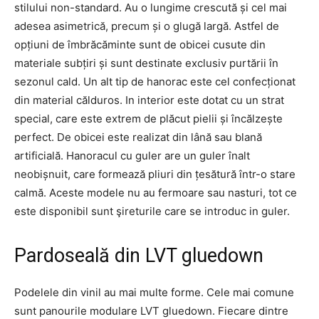
stilului non-standard. Au o lungime crescută și cel mai
adesea asimetrică, precum și o glugă largă. Astfel de
opțiuni de îmbrăcăminte sunt de obicei cusute din
materiale subțiri și sunt destinate exclusiv purtării în
sezonul cald. Un alt tip de hanorac este cel confecționat
din material călduros. In interior este dotat cu un strat
special, care este extrem de plăcut pielii și încălzește
perfect. De obicei este realizat din lână sau blană
artificială. Hanoracul cu guler are un guler înalt
neobișnuit, care formează pliuri din țesătură într-o stare
calmă. Aceste modele nu au fermoare sau nasturi, tot ce
este disponibil sunt şireturile care se introduc in guler.
Pardoseală din LVT gluedown
Podelele din vinil au mai multe forme. Cele mai comune
sunt panourile modulare LVT gluedown. Fiecare dintre