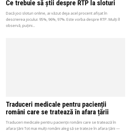
Ce trebuie să știi despre RTP la sloturi
Dacă joci sloturi online, ai văzut deja acel procent afișat în
descrierea jocului: 95%, 96%, 97%. Este vorba despre RTP. Mulți îl
observă, puțini...
Traduceri medicale pentru pacienții
români care se tratează în afara țării
Traduceri medicale pentru pacienții români care se tratează în
afara țării Tot mai mulți români aleg să se trateze în afara țării —