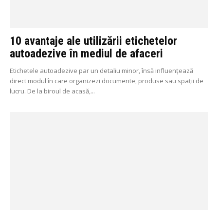
10 avantaje ale utilizării etichetelor
autoadezive în mediul de afaceri
Etichetele autoadezive par un detaliu minor, însă influențează
direct modul în care organizezi documente, produse sau spații de
lucru. De la biroul de acasă,...