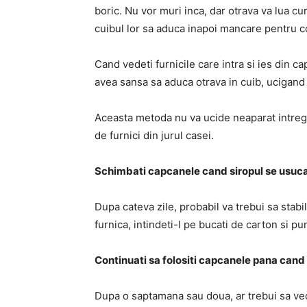
boric. Nu vor muri inca, dar otrava va lua cu
cuibul lor sa aduca inapoi mancare pentru cole
Cand vedeti furnicile care intra si ies din cap
avea sansa sa aduca otrava in cuib, ucigand a
Aceasta metoda nu va ucide neaparat intregu
de furnici din jurul casei.
Schimbati capcanele cand siropul se usuc
Dupa cateva zile, probabil va trebui sa stabi
furnica, intindeti-l pe bucati de carton si p
Continuati sa folositi capcanele pana cand f
Dupa o saptamana sau doua, ar trebui sa ved