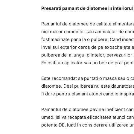
Presarati pamant de diatomee in interiorul
Pamantul de diatomee de calitate alimentara
nici macar oamenilor sau animalelor de com
fost macinate pana la o pulbere. Cand insect
invelisul exterior ceros de pe exoscheletele
pulberea de-a lungul plintelor, pervazurilor s
Folositi un aplicator sau un bec de praf pent
Este recomandat sa purtati o masca sau o c
diatomee. Desi pulberea nu este daunatoare 
fi dure pentru plamani atunci cand le inspirat
Pamantul de diatomee devine ineficient cand
umed. Isi va recapata eficacitatea atunci can
potenta DE, luati in considerare utilizarea 