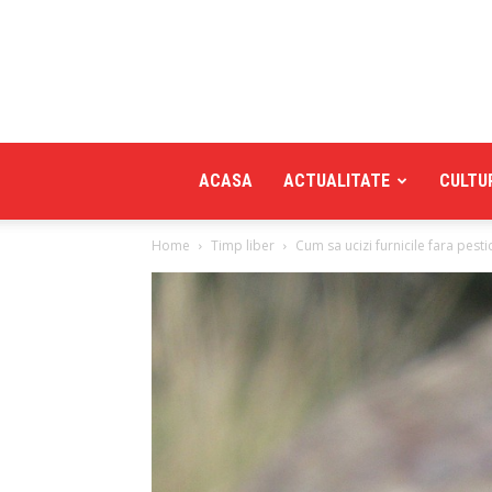
ACASA
ACTUALITATE
CULTU
Home
Timp liber
Cum sa ucizi furnicile fara pestic