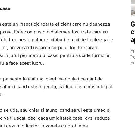
 casei
G
 este un insecticid foarte eficient care nu dauneaza
c
panie. Este compus din diatomee fosilizate care au
a
ele trec peste pulbere, cioburile mici de fosile zgarie
 lor, provocand uscarea corpului lor. Presarati
Ap
i in jurul perimetrului casei pentru a ucide furnicile.
în
ru a face acest lucru.
du
arpa peste fata atunci cand manipulati pamant de
atunci cand este ingerata, particulele minuscule pot
i.
 se uda, sau chiar si atunci cand aerul este umed si
d va fi uscat, deci daca umiditatea casei dvs. reduce
unui dezumidificator in zonele cu probleme.