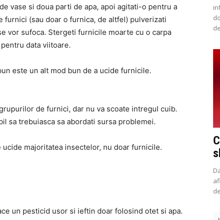
de vase si doua parti de apa, apoi agitati-o pentru a
in
do
furnici (sau doar o furnica, de altfel) pulverizati
de
se vor sufoca. Stergeti furnicile moarte cu o carpa
 pentru data viitoare.
pun este un alt mod bun de a ucide furnicile.
upurilor de furnici, dar nu va scoate intregul cuib.
ibil sa trebuiasca sa abordati sursa problemei.
C
ucide majoritatea insectelor, nu doar furnicile.
s
Da
af
de
ace un pesticid usor si ieftin doar folosind otet si apa.