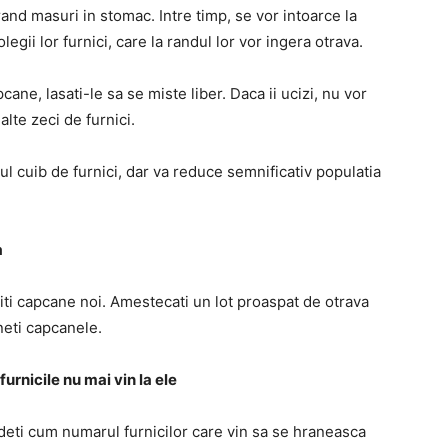
rand masuri in stomac. Intre timp, se vor intoarce la
gii lor furnici, care la randul lor vor ingera otrava.
cane, lasati-le sa se miste liber. Daca ii ucizi, nu vor
lte zeci de furnici.
l cuib de furnici, dar va reduce semnificativ populatia
a
liti capcane noi. Amestecati un lot proaspat de otrava
uneti capcanele.
urnicile nu mai vin la ele
eti cum numarul furnicilor care vin sa se hraneasca