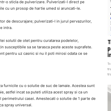
tr-o sticla de pulverizare. Pulverizati-l direct pe
icile cu un prosop de hartie umed si aruncati-le.
or de descurajare; pulverizati-l in jurul pervazurilor,
e intra.
tei solutii de otet pentru curatarea podelelor,
T
putin susceptibile sa se tarasca peste aceste suprafete.
p
nt pentru uz casnic si nu il poti mirosi odata ce se
î
Tr
tr
tr
a furnicile cu o solutie de suc de lamaie. Acestea sunt
e, astfel incat sa puteti utiliza acest spray si ca un
ul perimetrului casei. Amestecati o solutie de 1 parte de
 ca spray universal.