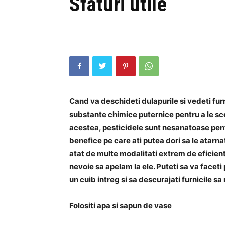
Sfaturi utile
Cand va deschideti dulapurile si vedeti furni
substante chimice puternice pentru a le sco
acestea, pesticidele sunt nesanatoase pent
benefice pe care ati putea dori sa le atarnat
atat de multe modalitati extrem de eficiente
nevoie sa apelam la ele. Puteti sa va faceti 
un cuib intreg si sa descurajati furnicile sa 
Folositi apa si sapun de vase