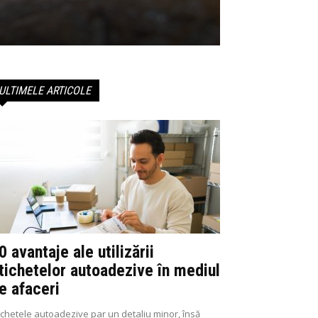
ULTIMELE ARTICOLE
0 avantaje ale utilizării
tichetelor autoadezive în mediul
e afaceri
ichetele autoadezive par un detaliu minor, însă