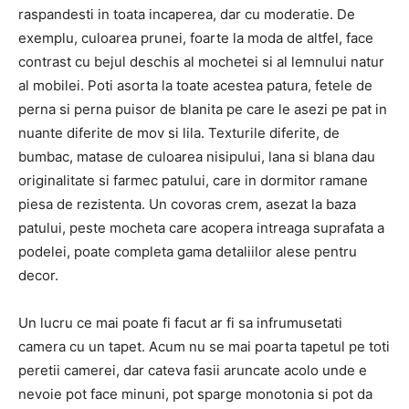
raspandesti in toata incaperea, dar cu moderatie. De
exemplu, culoarea prunei, foarte la moda de altfel, face
contrast cu bejul deschis al mochetei si al lemnului natur
al mobilei. Poti asorta la toate acestea patura, fetele de
perna si perna puisor de blanita pe care le asezi pe pat in
nuante diferite de mov si lila. Texturile diferite, de
bumbac, matase de culoarea nisipului, lana si blana dau
originalitate si farmec patului, care in dormitor ramane
piesa de rezistenta. Un covoras crem, asezat la baza
patului, peste mocheta care acopera intreaga suprafata a
podelei, poate completa gama detaliilor alese pentru
decor.
Un lucru ce mai poate fi facut ar fi sa infrumusetati
camera cu un tapet. Acum nu se mai poarta tapetul pe toti
peretii camerei, dar cateva fasii aruncate acolo unde e
nevoie pot face minuni, pot sparge monotonia si pot da