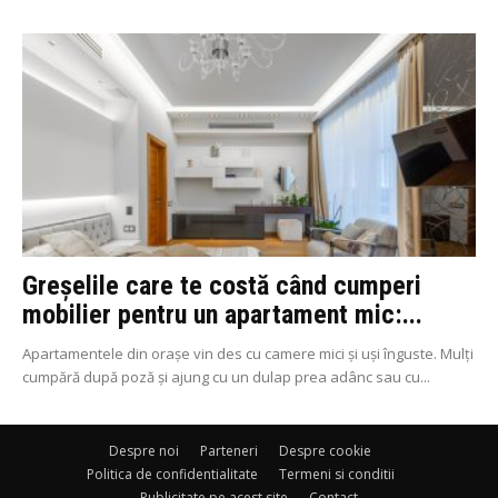
Greșelile care te costă când cumperi
mobilier pentru un apartament mic:...
Apartamentele din orașe vin des cu camere mici și uși înguste. Mulți
cumpără după poză și ajung cu un dulap prea adânc sau cu...
Despre noi
Parteneri
Despre cookie
Politica de confidentialitate
Termeni si conditii
Publicitate pe acest site
Contact