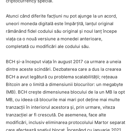
criptocurrency special.
Atunci când diferite facțiuni nu pot ajunge la un acord,
uneori moneda digitală este împărțită, lanțul original
rămânând fidel codului său original și noul lanț începe
viața ca o nouă versiune a monedei anterioare,
completată cu modificări ale codului său.
BCH și-a început viața în august 2017 ca urmare a uneia
dintre aceste scindări. Dezbaterea care a dus la crearea
BCH a avut legătură cu problema scalabilității; rețeaua
Bitcoin are o limită a dimensiunii blocurilor: un megabyte
(MB). BCH crește dimensiunea blocului de la un MB la opt
MB, cu ideea că blocurile mai mari pot deține mai multe
tranzacții în interiorul acestora și, prin urmare, viteza
tranzacției ar fi crescută. De asemenea, face alte
modificări, inclusiv eliminarea protocolului Martor separat
care afectează spațiul blocat. Începând cu ianuarie 2021,