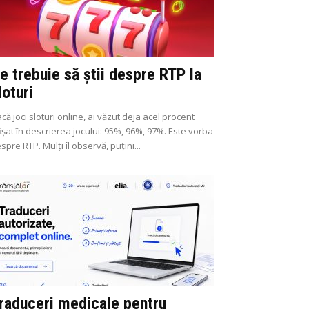
e trebuie să știi despre RTP la
loturi
că joci sloturi online, ai văzut deja acel procent
ișat în descrierea jocului: 95%, 96%, 97%. Este vorba
spre RTP. Mulți îl observă, puțini...
raduceri medicale pentru