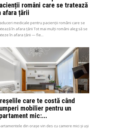
acienții români care se tratează
n afara țării
aduceri medicale pentru pacienții români care se
atează în afara țării Tot mai mulți români aleg să se
ateze în afara țării — fie...
reșelile care te costă când
umperi mobilier pentru un
partament mic:...
artamentele din orașe vin des cu camere mici și uși