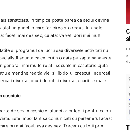
xuala sanatoasa. In timp ce poate parea ca sexul devine
xistat un punct in care fericirea s-a redus. In unele
C
t faceti mai des sex, cu atat va veti dori mai mult.
s
Da
atile si programul de lucru sau diversele activitati nu
af
pecialistii anunta ca cel putin o data pe saptamana este
de
In general, mai multe relatii sexuale in casatorie ajuta
ntru a mentine realtia vie, si libido-ul crescut, incercati
ercati diverse jocuri de rol si diverse jucarii sexuale.
n casnicie
arte de sex in casnicie, atunci ar putea fi pentru ca nu
e viata. Este important sa comunicati cu partenerul acest
 care nu mai faceti asa des sex. Trecem cu totii prin
T