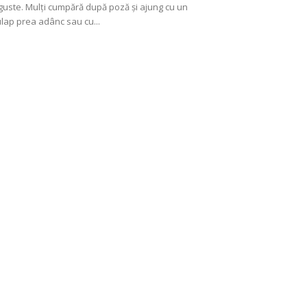
guste. Mulți cumpără după poză și ajung cu un
lap prea adânc sau cu...