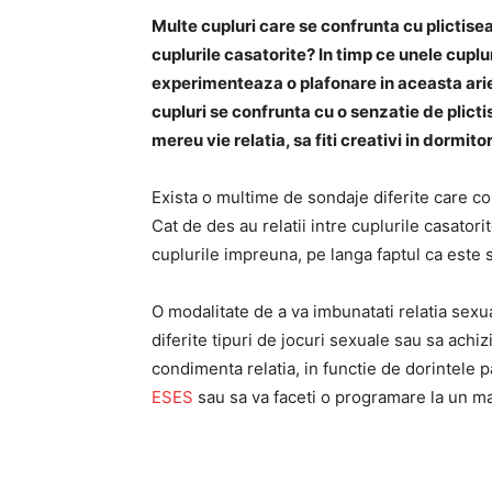
Multe cupluri care se confrunta cu plictisea
cuplurile casatorite? In timp ce unele cuplur
experimenteaza o plafonare in aceasta arie
cupluri se confrunta cu o senzatie de plict
mereu vie relatia, sa fiti creativi in dormito
Exista o multime de sondaje diferite care con
Cat de des au relatii intre cuplurile casator
cuplurile impreuna, pe langa faptul ca este 
O modalitate de a va imbunatati relatia sexua
diferite tipuri de jocuri sexuale sau sa achi
condimenta relatia, in functie de dorintele p
ESES
sau sa va faceti o programare la un ma