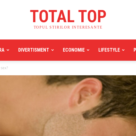
TOTAL TOP
TOPUL STIRILOR INTERESANTE
RA
DIVERTISMENT
ECONOMIE
LIFESTYLE
 sex?