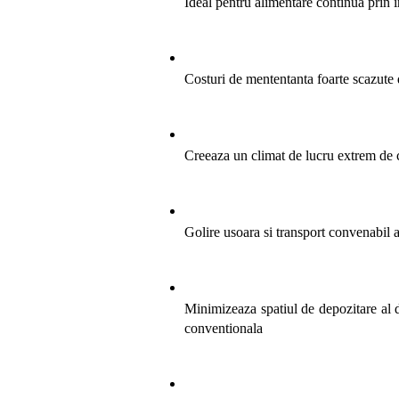
Ideal pentru alimentare continua prin i
Costuri de mententanta foarte scazute d
Creeaza un climat de lucru extrem de 
Golire usoara si transport convenabil 
Minimizeaza spatiul de depozitare al d
conventionala