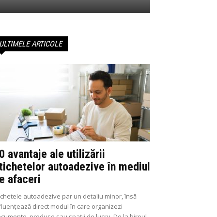
ULTIMELE ARTICOLE
0 avantaje ale utilizării
tichetelor autoadezive în mediul
e afaceri
ichetele autoadezive par un detaliu minor, însă
fluențează direct modul în care organizezi
cumente, produse sau spații de lucru. De la biroul