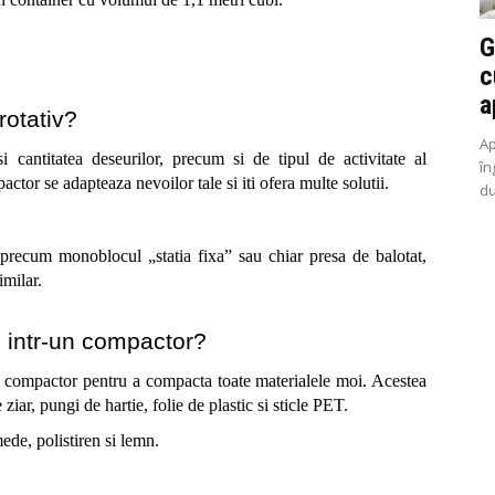
G
c
a
otativ? 
Ap
cantitatea deseurilor, precum si de tipul de activitate al 
în
ctor se adapteaza nevoilor tale si iti ofera multe solutii.
du
e precum monoblocul „statia fixa” sau chiar presa de balotat, 
imilar.
e intr-un compactor?
 compactor pentru a compacta toate materialele moi. Acestea 
 ziar, pungi de hartie, folie de plastic si sticle PET.
ede, polistiren si lemn.