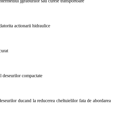
ntermediul jgeaburilor sau curele transportoare
atorita actionarii hidraulice
curat
al deseurilor compactate
eseurilor ducand la reducerea cheltuielilor fata de abordarea 