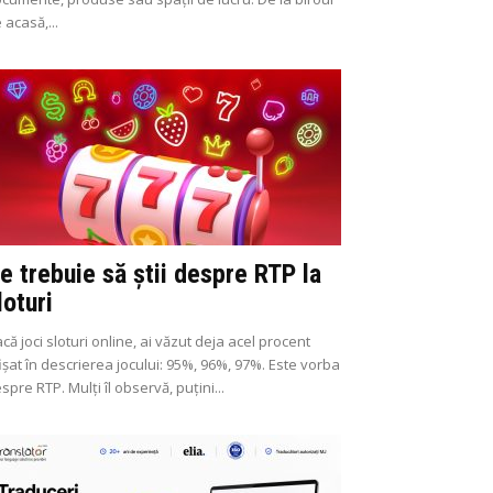
 acasă,...
e trebuie să știi despre RTP la
loturi
că joci sloturi online, ai văzut deja acel procent
ișat în descrierea jocului: 95%, 96%, 97%. Este vorba
spre RTP. Mulți îl observă, puțini...