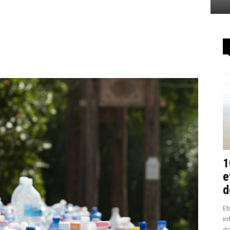
1
e
d
Et
in
do