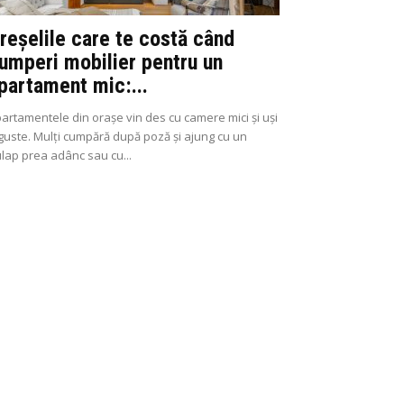
reșelile care te costă când
umperi mobilier pentru un
partament mic:...
artamentele din orașe vin des cu camere mici și uși
guste. Mulți cumpără după poză și ajung cu un
lap prea adânc sau cu...