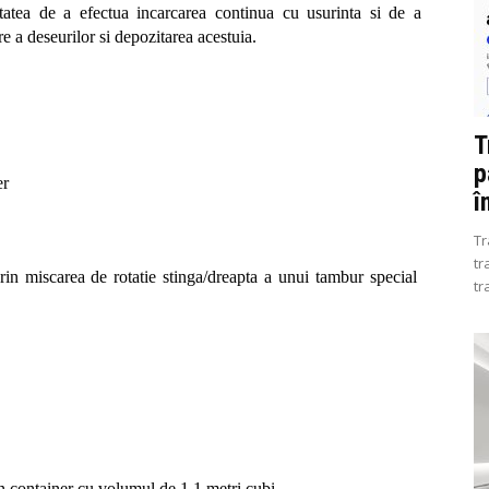
itatea de a efectua incarcarea continua cu usurinta si de a 
 a deseurilor si depozitarea acestuia.
T
p
er
î
Tr
tr
rin miscarea de rotatie stinga/dreapta a unui tambur special 
tr
un container cu volumul de 1,1 metri cubi.