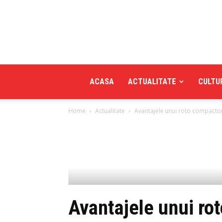
ACASA
ACTUALITATE
CULTU
Home
Actualitate
Avantajele unui roto compacto
Avantajele unui ro