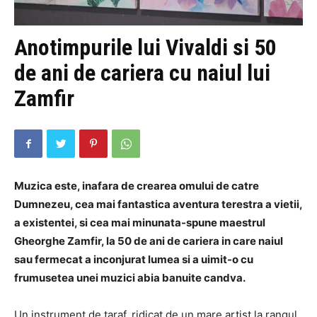
Anotimpurile lui Vivaldi si 50
de ani de cariera cu naiul lui
Zamfir
Muzica este, inafara de crearea omului de catre
Dumnezeu, cea mai fantastica aventura terestra a vietii,
a existentei, si cea mai minunata-spune maestrul
Gheorghe Zamfir, la 50 de ani de cariera in care naiul
sau fermecat a inconjurat lumea si a uimit-o cu
frumusetea unei muzici abia banuite candva.
Un instrument de taraf, ridicat de un mare artist la rangul