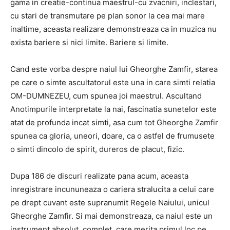
gama in creatie-continua maestrul-cu zvacniri, inclestari,
cu stari de transmutare pe plan sonor la cea mai mare
inaltime, aceasta realizare demonstreaza ca in muzica nu
exista bariere si nici limite. Bariere si limite.
Cand este vorba despre naiul lui Gheorghe Zamfir, starea
pe care o simte ascultatorul este una in care simti relatia
OM-DUMNEZEU, cum spunea joi maestrul. Ascultand
Anotimpurile interpretate la nai, fascinatia sunetelor este
atat de profunda incat simti, asa cum tot Gheorghe Zamfir
spunea ca gloria, uneori, doare, ca o astfel de frumusete
o simti dincolo de spirit, dureros de placut, fizic.
Dupa 186 de discuri realizate pana acum, aceasta
inregistrare incununeaza o cariera stralucita a celui care
pe drept cuvant este supranumit Regele Naiului, unicul
Gheorghe Zamfir. Si mai demonstreaza, ca naiul este un
instrument absolut, complet, care merita primul loc pe