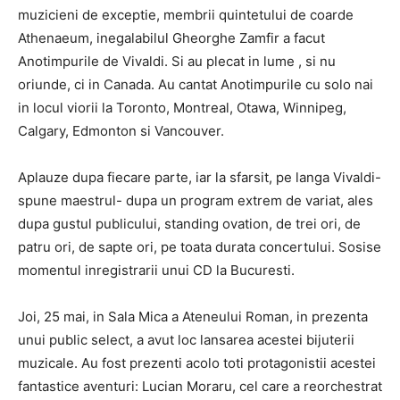
muzicieni de exceptie, membrii quintetului de coarde
Athenaeum, inegalabilul Gheorghe Zamfir a facut
Anotimpurile de Vivaldi. Si au plecat in lume , si nu
oriunde, ci in Canada. Au cantat Anotimpurile cu solo nai
in locul viorii la Toronto, Montreal, Otawa, Winnipeg,
Calgary, Edmonton si Vancouver.
Aplauze dupa fiecare parte, iar la sfarsit, pe langa Vivaldi-
spune maestrul- dupa un program extrem de variat, ales
dupa gustul publicului, standing ovation, de trei ori, de
patru ori, de sapte ori, pe toata durata concertului. Sosise
momentul inregistrarii unui CD la Bucuresti.
Joi, 25 mai, in Sala Mica a Ateneului Roman, in prezenta
unui public select, a avut loc lansarea acestei bijuterii
muzicale. Au fost prezenti acolo toti protagonistii acestei
fantastice aventuri: Lucian Moraru, cel care a reorchestrat