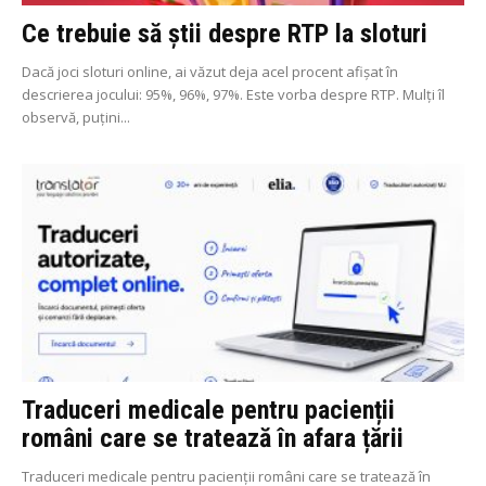
Ce trebuie să știi despre RTP la sloturi
Dacă joci sloturi online, ai văzut deja acel procent afișat în
descrierea jocului: 95%, 96%, 97%. Este vorba despre RTP. Mulți îl
observă, puțini...
Traduceri medicale pentru pacienții
români care se tratează în afara țării
Traduceri medicale pentru pacienții români care se tratează în