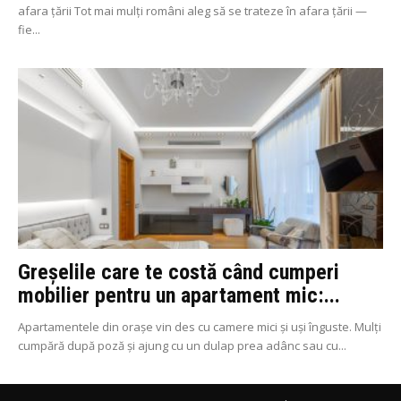
afara țării Tot mai mulți români aleg să se trateze în afara țării —
fie...
Greșelile care te costă când cumperi
mobilier pentru un apartament mic:...
Apartamentele din orașe vin des cu camere mici și uși înguste. Mulți
cumpără după poză și ajung cu un dulap prea adânc sau cu...