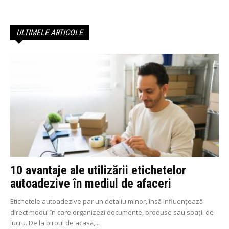
ULTIMELE ARTICOLE
10 avantaje ale utilizării etichetelor
autoadezive în mediul de afaceri
Etichetele autoadezive par un detaliu minor, însă influențează
direct modul în care organizezi documente, produse sau spații de
lucru. De la biroul de acasă,...