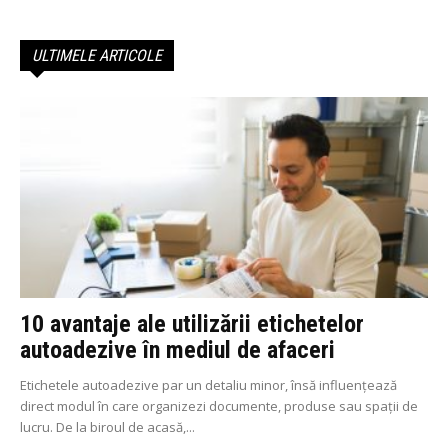
ULTIMELE ARTICOLE
10 avantaje ale utilizării etichetelor
autoadezive în mediul de afaceri
Etichetele autoadezive par un detaliu minor, însă influențează
direct modul în care organizezi documente, produse sau spații de
lucru. De la biroul de acasă,...