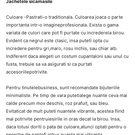
Jachetele sicamasile
Culoare -Pastrati-o traditionala. Culoarea joaca o parte
importanta intr-o imagineprofesionala. Exista o gama
variata de culori care pot fi purtate cu increderela birou.
Evident ca negrul este clasic, insa puteti opta cu
incredere pentru gri,maro, rosu inchis, sau chiar alb.
Indiferent daca alegeti un costum cupantaloni sau unul cu
fusta, trebuie sa va asigurati si ca purtati
accesoriilepotrivite.
Pentru tinutelebusiness, sunt recomandate bijuteriile
minimaliste. Pe timp de vara putetialege nuante ceva mai
calde precum mov deschis, roz prafuit, sau bleu.
Evitaticat de mult puteti nuantele vibrante, acestea fiind
mai potrivite pentruiesirile in oras decat la birou. Insa,
daca totusi doriti o pata de culoare,atunci optati pentru o
pereche de pantofi intr-o nuanta mai vibranta.