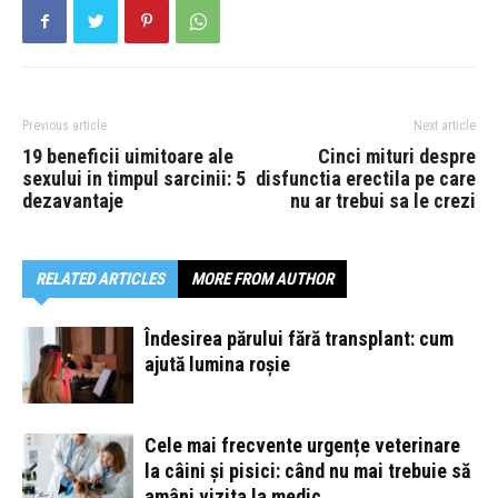
Previous article
Next article
19 beneficii uimitoare ale
Cinci mituri despre
sexului in timpul sarcinii: 5
disfunctia erectila pe care
dezavantaje
nu ar trebui sa le crezi
RELATED ARTICLES
MORE FROM AUTHOR
Îndesirea părului fără transplant: cum
ajută lumina roșie
Cele mai frecvente urgențe veterinare
la câini și pisici: când nu mai trebuie să
amâni vizita la medic