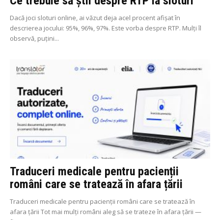
Ce trebuie să știi despre RTP la sloturi
Dacă joci sloturi online, ai văzut deja acel procent afișat în
descrierea jocului: 95%, 96%, 97%. Este vorba despre RTP. Mulți îl
observă, puțini...
Traduceri medicale pentru pacienții
români care se tratează în afara țării
Traduceri medicale pentru pacienții români care se tratează în
afara țării Tot mai mulți români aleg să se trateze în afara țării —