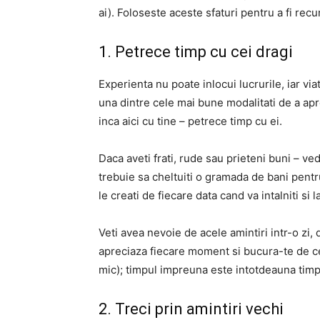
ai). Foloseste aceste sfaturi pentru a fi recu
1. Petrece timp cu cei dragi
Experienta nu poate inlocui lucrurile, iar vi
una dintre cele mai bune modalitati de a apre
inca aici cu tine – petrece timp cu ei.
Daca aveti frati, rude sau prieteni buni – ved
trebuie sa cheltuiti o gramada de bani pentru
le creati de fiecare data cand va intalniti si 
Veti avea nevoie de acele amintiri intr-o zi,
apreciaza fiecare moment si bucura-te de cei
mic); timpul impreuna este intotdeauna timp
2. Treci prin amintiri vechi