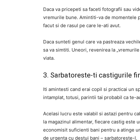
Daca va pricepeti sa faceti fotografii sau vide
vremurile bune. Amintiti-va de momentele pe 
facut si de rasul pe care le-ati avut.
Daca sunteti genul care va pastreaza vechile
sa va simtiti. Uneori, revenirea la „vremuril
viata.
3. Sarbatoreste-ti castigurile f
Iti amintesti cand erai copil si practicai un 
intamplat, totusi, parintii tai probabil ca te-
Acelasi lucru este valabil si astazi pentru c
la magazinul alimentar, fiecare castig este un 
economisit suficienti bani pentru a atinge u
de urgenta cu destui bani – sarbatoreste-l.