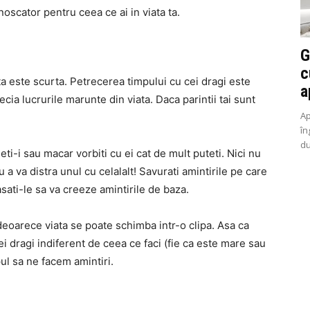
noscator pentru ceea ce ai in viata ta.
G
c
ata este scurta. Petrecerea timpului cu cei dragi este
a
cia lucrurile marunte din viata. Daca parintii tai sunt
Ap
în
du
eti-i sau macar vorbiti cu ei cat de mult puteti. Nici nu
 a va distra unul cu celalalt! Savurati amintirile pe care
lasati-le sa va creeze amintirile de baza.
 deoarece viata se poate schimba intr-o clipa. Asa ca
 dragi indiferent de ceea ce faci (fie ca este mare sau
ul sa ne facem amintiri.