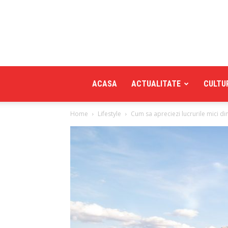
ACASA
ACTUALITATE
CULTU
Home
Lifestyle
Cum sa apreciezi lucrurile mici din