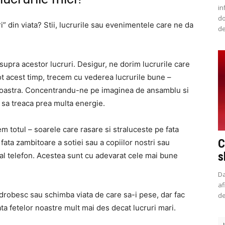
in
do
i” din viata? Stii, lucrurile sau evenimentele care ne da
de
upra acestor lucruri. Desigur, ne dorim lucrurile care
 tot acest timp, trecem cu vederea lucrurile bune –
a noastra. Concentrandu-ne pe imaginea de ansamblu si
 sa treaca prea multa energie.
 totul – soarele care rasare si straluceste pe fata
C
 fata zambitoare a sotiei sau a copiilor nostri sau
s
t al telefon. Acestea sunt cu adevarat cele mai bune
Da
af
zdrobesc sau schimba viata de care sa-i pese, dar fac
de
ta fetelor noastre mult mai des decat lucruri mari.