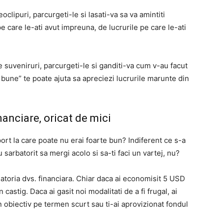
oclipuri, parcurgeti-le si lasati-va sa va amintiti
care le-ati avut impreuna, de lucrurile pe care le-ati
 suveniruri, parcurgeti-le si ganditi-va cum v-au facut
e bune” te poate ajuta sa apreciezi lucrurile marunte din
inanciare, oricat de mici
sport la care poate nu erai foarte bun? Indiferent ce s-a
au sarbatorit sa mergi acolo si sa-ti faci un vartej, nu?
alatoria dvs. financiara. Chiar daca ai economisit 5 USD
castig. Daca ai gasit noi modalitati de a fi frugal, ai
n obiectiv pe termen scurt sau ti-ai aprovizionat fondul