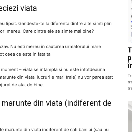
ciezi viata
u lipsit. Gandeste-te la diferenta dintre a te simti plin
a dori mereu. Care dintre ele se simte mai bine?
rozav. Nu esti mereu in cautarea urmatorului mare
T
tot ceea ce este in fata ta.
p
î
 moment – viata se intampla si nu este intotdeauna
Tr
arunte din viata, lucrurile mari (rale) nu vor parea atat
tr
jurat de atat de bine.
tr
 marunte din viata (indiferent de
ile marunte din viata indiferent de cati bani ai (sau nu