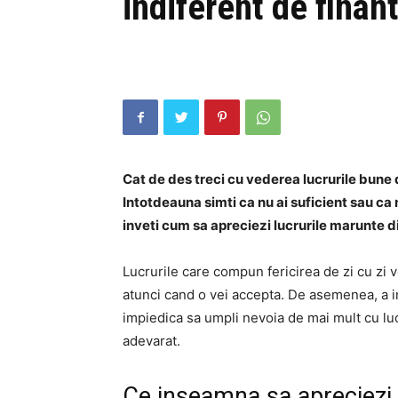
indiferent de finant
Cat de des treci cu vederea lucrurile bune
Intotdeauna simti ca nu ai suficient sau ca 
inveti cum sa apreciezi lucrurile marunte di
Lucrurile care compun fericirea de zi cu zi 
atunci cand o vei accepta. De asemenea, a in
impiedica sa umpli nevoia de mai mult cu luc
adevarat.
Ce inseamna sa apreciezi l