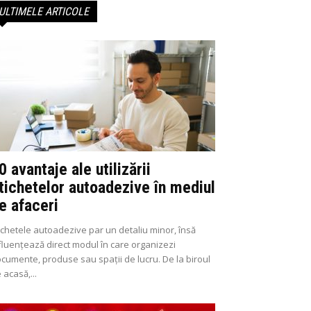
ULTIMELE ARTICOLE
0 avantaje ale utilizării
tichetelor autoadezive în mediul
e afaceri
ichetele autoadezive par un detaliu minor, însă
fluențează direct modul în care organizezi
cumente, produse sau spații de lucru. De la biroul
 acasă,...