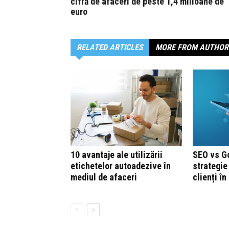
cifră de afaceri de peste 1,4 milioane de
euro
RELATED ARTICLES
MORE FROM AUTHOR
10 avantaje ale utilizării
SEO vs G
etichetelor autoadezive în
strategie
mediul de afaceri
clienți î