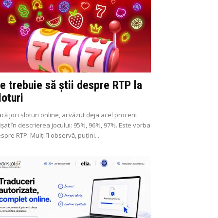
e trebuie să știi despre RTP la
loturi
că joci sloturi online, ai văzut deja acel procent
ișat în descrierea jocului: 95%, 96%, 97%. Este vorba
spre RTP. Mulți îl observă, puțini...