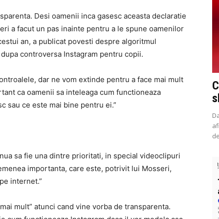
nsparenta. Desi oamenii inca gasesc aceasta declaratie
seri a facut un pas inainte pentru a le spune oamenilor
estui an, a publicat povesti despre algoritmul
ol, dupa controversa Instagram pentru copii.
ntroalele, dar ne vom extinde pentru a face mai mult
C
rtant ca oamenii sa inteleaga cum functioneaza
s
c sau ce este mai bine pentru ei.”
Da
af
de
nua sa fie una dintre prioritati, in special videoclipuri
emenea importanta, care este, potrivit lui Mosseri,
pe internet.”
 mai mult” atunci cand vine vorba de transparenta.