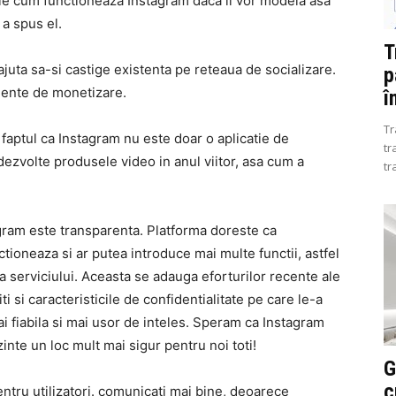
ie cum functioneaza Instagram daca il vor modela asa
a spus el.
T
 ajuta sa-si castige existenta pe reteaua de socializare.
p
mente de monetizare.
î
Tr
faptul ca Instagram nu este doar o aplicatie de
tr
i dezvolte produsele video in anul viitor, asa cum a
tr
gram este transparenta. Platforma doreste ca
ctioneaza si ar putea introduce mai multe functii, astfel
a serviciului. Aceasta se adauga eforturilor recente ale
ti si caracteristicile de confidentialitate pe care le-a
i fiabila si mai usor de inteles. Speram ca Instagram
inte un loc mult mai sigur pentru noi toti!
G
c
ntru utilizatori. comunicati mai bine, deoarece