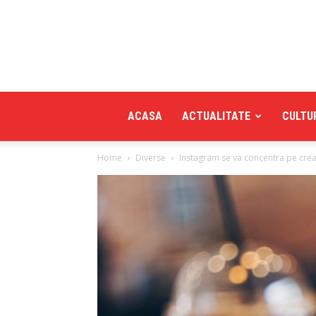
ACASA
ACTUALITATE
CULTU
Home
Diverse
Instagram se va concentra pe creat