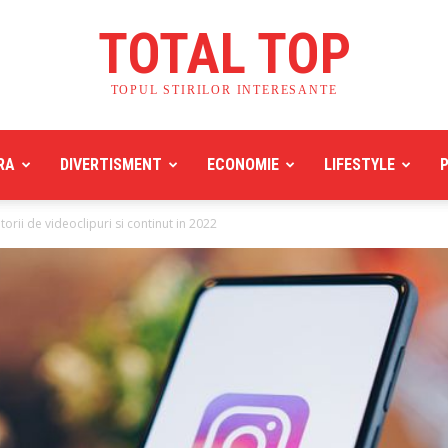
TOTAL TOP
TOPUL STIRILOR INTERESANTE
RA
DIVERTISMENT
ECONOMIE
LIFESTYLE
orii de videoclipuri si continut in 2022