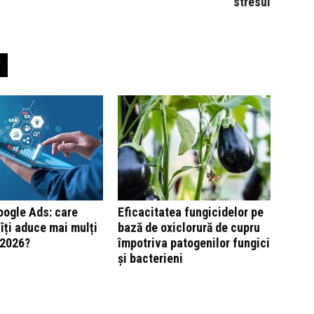
stresul
oogle Ads: care
Eficacitatea fungicidelor pe
 îți aduce mai mulți
bază de oxiclorură de cupru
n 2026?
împotriva patogenilor fungici
și bacterieni