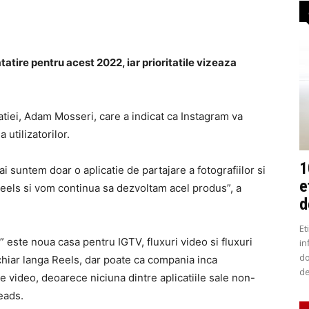
atire pentru acest 2022, iar prioritatile vizeaza
catiei, Adam Mosseri, care a indicat ca Instagram va
 utilizatorilor.
1
suntem doar o aplicatie de partajare a fotografiilor si
e
eels si vom continua sa dezvoltam acel produs”, a
d
Et
” este noua casa pentru IGTV, fluxuri video si fluxuri
in
do
chiar langa Reels, dar poate ca compania inca
de
e video, deoarece niciuna dintre aplicatiile sale non-
eads.