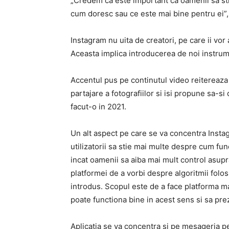
„Credem ca este important ca oamenii sa st
cum doresc sau ce este mai bine pentru ei”, 
Instagram nu uita de creatori, pe care ii vor
Aceasta implica introducerea de noi instru
Accentul pus pe continutul video reitereaza 
partajare a fotografiilor si isi propune sa-s
facut-o in 2021.
Un alt aspect pe care se va concentra Insta
utilizatorii sa stie mai multe despre cum fun
incat oamenii sa aiba mai mult control asupr
platformei de a vorbi despre algoritmii folosi
introdus. Scopul este de a face platforma ma
poate functiona bine in acest sens si sa prez
Aplicatia se va concentra si pe mesageria pe