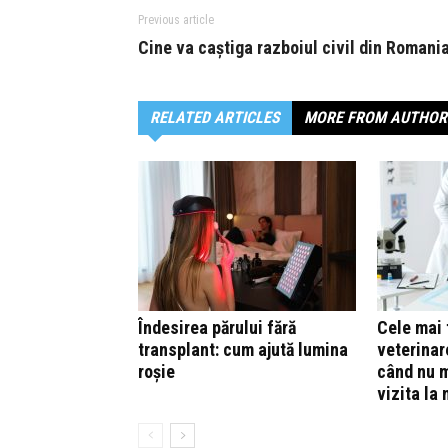
Previous article
Cine va caștiga razboiul civil din Romani
RELATED ARTICLES
MORE FROM AUTHOR
Îndesirea părului fără
Cele mai 
transplant: cum ajută lumina
veterinare
roșie
când nu m
vizita la