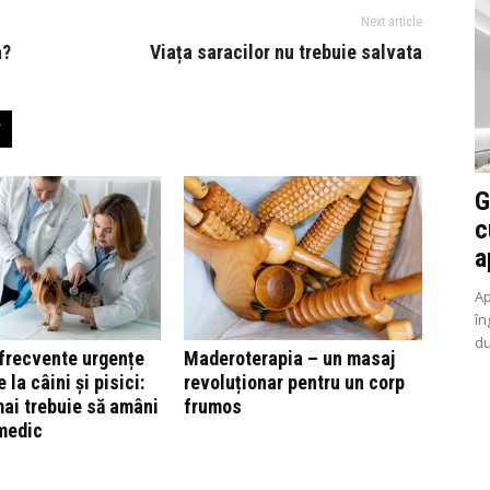
Next article
a?
Viața saracilor nu trebuie salvata
G
c
a
Ap
în
du
frecvente urgențe
Maderoterapia – un masaj
 la câini și pisici:
revoluționar pentru un corp
ai trebuie să amâni
frumos
 medic