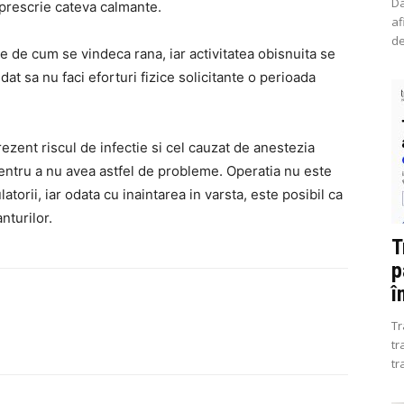
Da
 prescrie cateva calmante.
af
de
ie de cum se vindeca rana, iar activitatea obisnuita se
t sa nu faci eforturi fizice solicitante o perioada
rezent riscul de infectie si cel cauzat de anestezia
entru a nu avea astfel de probleme. Operatia nu este
torii, iar odata cu inaintarea in varsta, este posibil ca
nturilor.
T
p
î
Tr
tr
tr