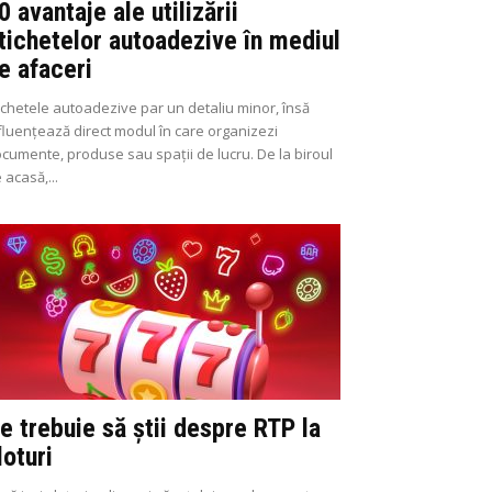
0 avantaje ale utilizării
tichetelor autoadezive în mediul
e afaceri
ichetele autoadezive par un detaliu minor, însă
fluențează direct modul în care organizezi
cumente, produse sau spații de lucru. De la biroul
 acasă,...
e trebuie să știi despre RTP la
loturi