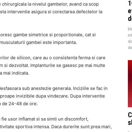
1
chirurgicala la nivelul gambelor, avand ca scop
e
sta interventie asigura si corectarea defectelor la
d
Et
 doresc gambe simetrice si proportionale, cat si
in
do
i musculaturii gambei este importanta.
de
lor de silicon, care au o consistenta ferma si care
m si dezvoltat. Implanturile se gasesc pe mai multe
a mai indicata.
sfasoara sub anestezie generala. Inciziile se fac in
aproape invizibile dupa vindecare. Dupa interventie
 de 24-48 de ore.
C
fie usor inflamat si sa simti un discomfort,
s
vitate sportiva intensa. Daca durerile sunt prea mari,