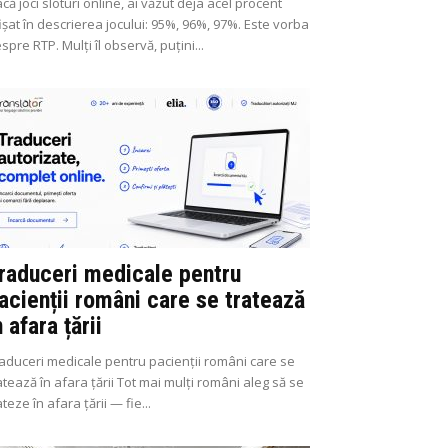
că joci sloturi online, ai văzut deja acel procent
ișat în descrierea jocului: 95%, 96%, 97%. Este vorba
spre RTP. Mulți îl observă, puțini...
raduceri medicale pentru
acienții români care se tratează
n afara țării
aduceri medicale pentru pacienții români care se
atează în afara țării Tot mai mulți români aleg să se
ateze în afara țării — fie...