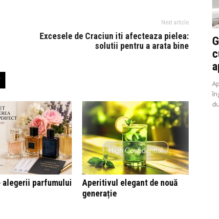
Next article
Excesele de Craciun iti afecteaza pielea:
G
solutii pentru a arata bine
c
a
Ap
în
du
 alegerii parfumului
Aperitivul elegant de nouă
generație