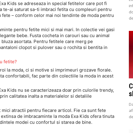
xa Kids se adreseaza in special fetitelor care pot fi
in
 te-ai saturat sa-ti imbraci fetita cu compleuri pentru
do
ru fete – conform celor mai noi tendinte de moda pentru
de
nte pentru fetite mici si mai mari. In colectie vei gasi
elegante bebe. Fusta cocheta in carouri sau cu animal
 bluza asortata. Pentru fetitele care merg pe
ntaloni clopot si pulover sau o rochita si bentita in
u fetite?
oi la moda, ci si motive si imprimeuri grozave florale.
a confortabili, fac parte din colectiile la moda in acest
C
xa Kids nu se caracterizeaza doar prin culorile trendy,
s
rin calitatea inalta a materialelor si detaliile
Da
ici atractii pentru fiecare articol. Fie ca sunt fete
af
a extinsa de imbracaminte la moda Exa Kids ofera tinuta
de
ndintele modei cu confortul si starea de bine.