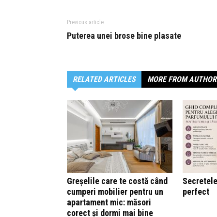
Previous article
Puterea unei brose bine plasate
RELATED ARTICLES
MORE FROM AUTHOR
Greșelile care te costă când
Secretele
cumperi mobilier pentru un
perfect
apartament mic: măsori
corect și dormi mai bine