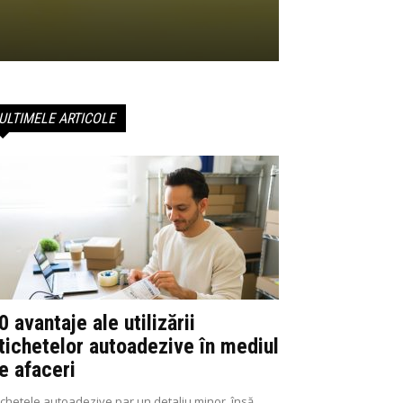
ULTIMELE ARTICOLE
0 avantaje ale utilizării
tichetelor autoadezive în mediul
e afaceri
ichetele autoadezive par un detaliu minor, însă