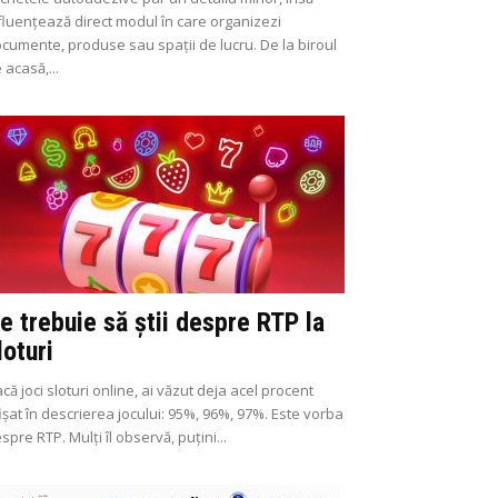
fluențează direct modul în care organizezi
cumente, produse sau spații de lucru. De la biroul
 acasă,...
e trebuie să știi despre RTP la
loturi
că joci sloturi online, ai văzut deja acel procent
ișat în descrierea jocului: 95%, 96%, 97%. Este vorba
spre RTP. Mulți îl observă, puțini...