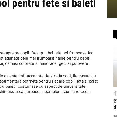
l pentru fete si baieti
 asteapta pe copii. Desigur, hainele noi frumoase fac
fost adunate cele mai frumoase haine pentru bebe,
oase, camasi colorate si hanorace, geci si pulovere
Fie ca este imbracaminte de strada cool, fie casual cu
stimentara potrivita pentru fiecare copil, fata si baiat
ntru baieti, costumase cu aspect de universitate,
hii tesute calduroase si pantaloni sau hanorace si
1
e
d
Et