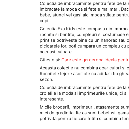
Colectia de imbracaminte pentru fete de la E
imbracate la moda ca si fetele mai mari. Daca
bebe, atunci vei gasi aici moda stilata pent
copii.
Colectia Exa Kids este compusa din imbracami
rochite si bentite, compleuri si costumase 
print se potriveste bine cu un hanorac sau o
picioarele lor, poti cumpara un compleu cu pa
aceeasi culoare.
Citeste si:
Care este garderoba ideala pentr
Aceasta colectie nu combina doar culori si cr
Rochitele lejere asortate cu adidasi tip gheat
sezon.
Colectia de imbracaminte pentru fete de la E
croielile la moda si imprimeurile unice, ci si p
interesante.
Micile broderii, imprimeuri, atasamente sunt m
mici de gradinita, fie ca sunt bebelusi, gam
potrivita pentru fiecare fetita si combina te