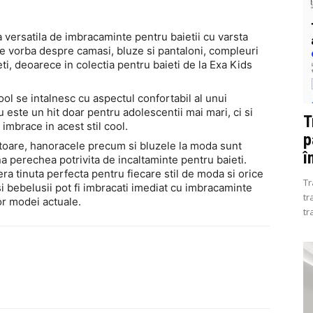
 versatila de imbracaminte pentru baietii cu varsta
te vorba despre camasi, bluze si pantaloni, compleuri
i, deoarece in colectia pentru baieti de la Exa Kids
cool se intalnesc cu aspectul confortabil al unui
este un hit doar pentru adolescentii mai mari, ci si
T
 imbrace in acest stil cool.
p
atoare, hanoracele precum si bluzele la moda sunt
î
a perechea potrivita de incaltaminte pentru baieti.
era tinuta perfecta pentru fiecare stil de moda si orice
Tr
si bebelusii pot fi imbracati imediat cu imbracaminte
tr
or modei actuale.
tr