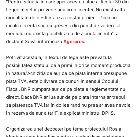
“Pentru situatia in care apar aceste culpe articolul 39 din
Legea minelor prevede anularea licentei. Nu exista alta
modalitate de desfiintare a acestui proiect. Daca nu
incalca licenta sau nu gresesc din punct de vedere al
mediului nu exista posibilitatea de a anula licenta”, a
declarat Sova, informeaza
Agerpres
.
Potrivit acestuia, in textul de lege este prevazuta
posibilitatea statului de a primi in orice moment productia
in natura.”Achizitia de aur de pe piata interna presupune
plata TVA, este o livrare de bunuri in sensul Codului
Fiscal. BNR cumpara aur de pe pietele reglementate nu
direct. Daca BNR ar lua aur de pe piata interna ar trebui
sa plateasca TVA iar in doilea rand nu prea ar avea nevoie
in rezerva de aur a tarii”, a explicat ministrul DPIIS.
Organizarea unei dezbateri pe tema proiectului Rosia
Montana este benefica pentru a vedea daca societatea