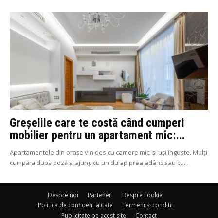
Greșelile care te costă când cumperi
mobilier pentru un apartament mic:...
Apartamentele din orașe vin des cu camere mici și uși înguste. Mulți
cumpără după poză și ajung cu un dulap prea adânc sau cu...
Despre noi
Parteneri
Despre cookie
Politica de confidentialitate
Termeni si conditii
Publicitate pe acest site
Contact