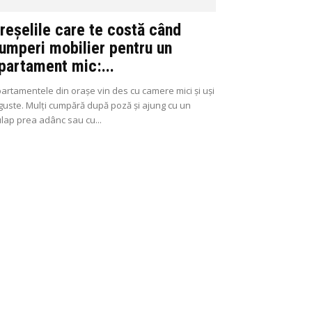
reșelile care te costă când
umperi mobilier pentru un
partament mic:...
artamentele din orașe vin des cu camere mici și uși
guste. Mulți cumpără după poză și ajung cu un
lap prea adânc sau cu...