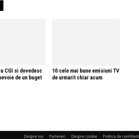
cu CGI si dovedesc
10 cele mai bune emisiuni TV
nevoie de un buget
de urmarit chiar acum
Despre noi
Parteneri
Despre cookie
Politica de confident