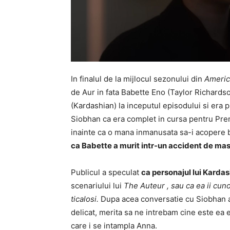
In finalul de la mijlocul sezonului din
Americ
de Aur in fata Babette Eno (Taylor Richardso
(Kardashian) la inceputul episodului si era pr
Siobhan ca era complet in cursa pentru Prem
inainte ca o mana inmanusata sa-i acopere br
ca Babette a murit intr-un accident de ma
Publicul a speculat
ca personajul lui Karda
scenariului lui
The Auteur , sau ca ea ii cun
ticalosi.
Dupa acea conversatie cu Siobhan 
delicat, merita sa ne intrebam cine este ea e
care i se intampla Anna.