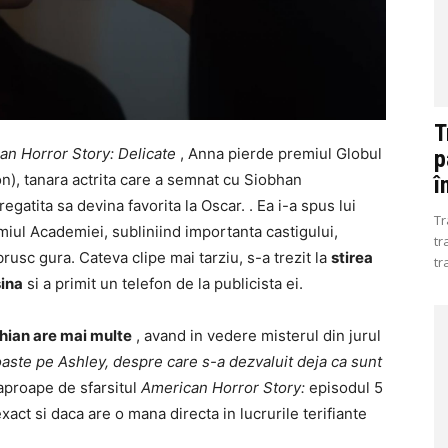
T
an Horror Story: Delicate
, Anna pierde premiul Globul
p
n), tanara actrita care a semnat cu Siobhan
î
egatita sa devina favorita la Oscar. . Ea i-a spus lui
Tr
iul Academiei, subliniind importanta castigului,
tr
usc gura. Cateva clipe mai tarziu, s-a trezit la
stirea
tr
sina
si a primit un telefon de la publicista ei.
shian are mai multe
, avand in vedere misterul din jurul
oaste pe Ashley, despre care s-a dezvaluit deja ca sunt
aproape de sfarsitul
American Horror Story:
episodul 5
xact si daca are o mana directa in lucrurile terifiante