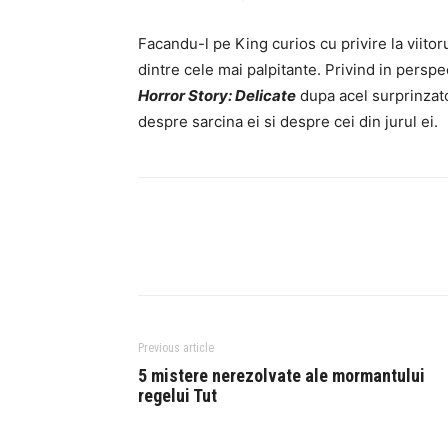
Facandu-l pe King curios cu privire la viito
dintre cele mai palpitante. Privind in persp
Horror Story: Delicate
dupa acel surprinzator
despre sarcina ei si despre cei din jurul ei.
Previous article
5 mistere nerezolvate ale mormantului
regelui Tut