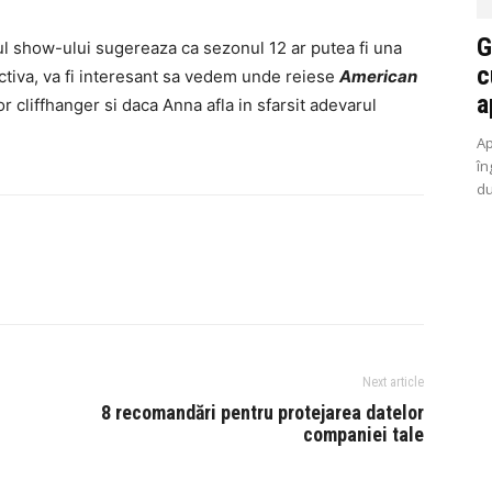
G
rul show-ului sugereaza ca sezonul 12 ar putea fi una
c
ectiva, va fi interesant sa vedem unde reiese
American
a
 cliffhanger si daca Anna afla in sfarsit adevarul
Ap
în
du
Next article
8 recomandări pentru protejarea datelor
companiei tale