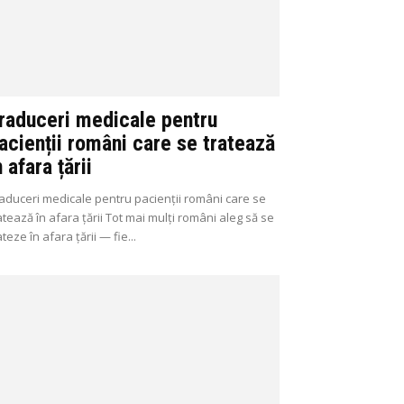
raduceri medicale pentru
acienții români care se tratează
n afara țării
aduceri medicale pentru pacienții români care se
atează în afara țării Tot mai mulți români aleg să se
ateze în afara țării — fie...