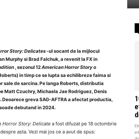
ror Story: Delicates
-ul socant de la mijlocul
an Murphy si Brad Falchuk, a revenit la FX in
dition
, sezonul 12
American Horror Story
o
berts) in timp ce se lupta sa echilibreze faima si
or sale de sarcina. Pe langa Roberts, distributia
 pe Matt Czuchry, Michaela Jae Rodriguez, Denis
1
n. Deoarece greva SAG-AFTRA a afectat productia,
e
pisoade debutand in 2024.
d
 Horror Story: Delicate
a fost difuzat pe 18 octombrie
Et
 despre asta. Vezi mai jos ce a avut de spus:
in
do