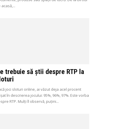
 acasă,...
e trebuie să știi despre RTP la
loturi
că joci sloturi online, ai văzut deja acel procent
ișat în descrierea jocului: 95%, 96%, 97%. Este vorba
spre RTP. Mulți îl observă, puțini...