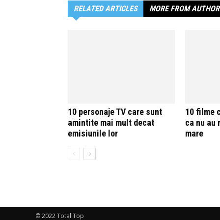
RELATED ARTICLES
MORE FROM AUTHOR
10 personaje TV care sunt
10 filme 
amintite mai mult decat
ca nu au 
emisiunile lor
mare
© 2022 Total Top