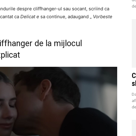
de
ndurile despre cliffhanger-ul sau socant, scriind ca
ncantat ca
Delicat
e
sa continue, adaugand „
Vorbeste
ffhanger de la mijlocul
plicat
C
s
Da
af
de