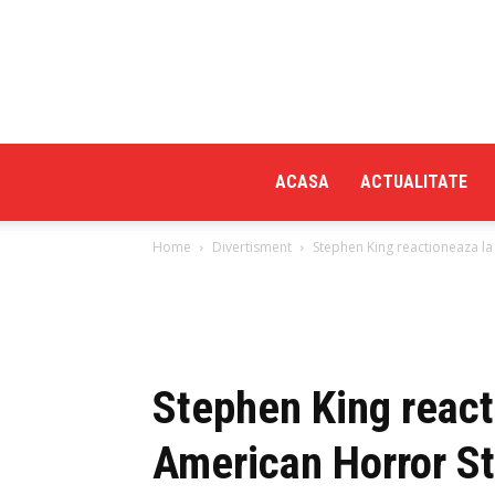
ACASA
ACTUALITATE
Home
Divertisment
Stephen King reactioneaza la
Stephen King react
American Horror St