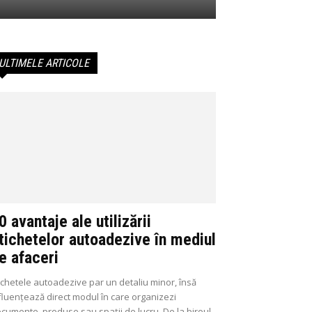
ULTIMELE ARTICOLE
0 avantaje ale utilizării
tichetelor autoadezive în mediul
e afaceri
ichetele autoadezive par un detaliu minor, însă
fluențează direct modul în care organizezi
cumente, produse sau spații de lucru. De la biroul