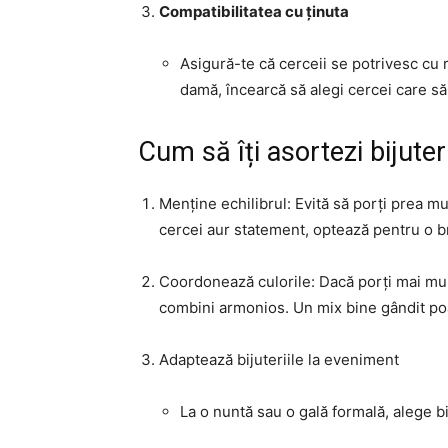
Compatibilitatea cu ținuta
Asigură-te că cerceii se potrivesc cu re
damă, încearcă să alegi cercei care s
Cum să îți asortezi bijuteri
Menține echilibrul: Evită să porți prea mu
cercei aur statement, optează pentru o br
Coordonează culorile: Dacă porți mai multe
combini armonios. Un mix bine gândit poa
Adaptează bijuteriile la eveniment
La o nuntă sau o gală formală, alege bi