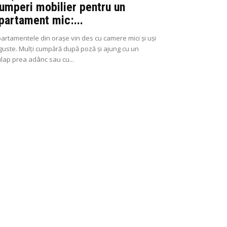
umperi mobilier pentru un
partament mic:...
artamentele din orașe vin des cu camere mici și uși
guste. Mulți cumpără după poză și ajung cu un
lap prea adânc sau cu...