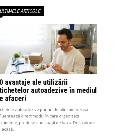
ULTIMELE ARTICOLE
0 avantaje ale utilizării
tichetelor autoadezive în mediul
e afaceri
ichetele autoadezive par un detaliu minor, însă
fluențează direct modul în care organizezi
cumente, produse sau spații de lucru. De la biroul
 acasă,...