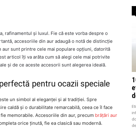
a, rafinamentul și luxul. Fie că este vorba despre o
tantă, accesoriile din aur adaugă o notă de distincție
din aur sunt printre cele mai populare opțiuni, datorită
est articol îți va arăta cum să alegi cele mai potrivite
iale și de ce aceste accesorii sunt alegerea ideală.
1
perfectă pentru ocazii speciale
e
d
ste un simbol al eleganței și al tradiției. Spre
Et
ire caldă și o durabilitate remarcabilă, ceea ce îl face
in
 fie memorabile. Accesoriile din aur, precum
brățări aur
do
ompleta orice ținută, fie ea clasică sau modernă.
de