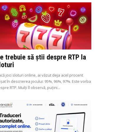
e trebuie să știi despre RTP la
loturi
că joci sloturi online, ai văzut deja acel procent
ișat în descrierea jocului: 95%, 96%, 97%. Este vorba
spre RTP. Mulți îl observă, puțini...