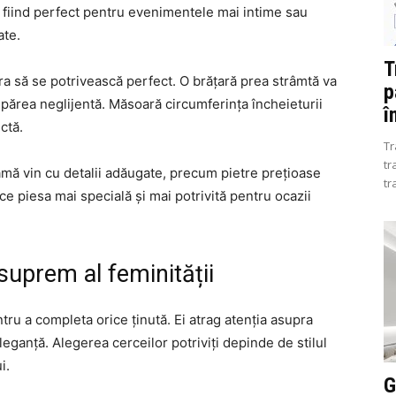
, fiind perfect pentru evenimentele mai intime sau
ate.
T
ra să se potrivească perfect. O brățară prea strâmtă va
p
e părea neglijentă. Măsoară circumferința încheieturii
î
ctă.
Tr
tr
amă vin cu detalii adăugate, precum pietre prețioase
tr
ce piesa mai specială și mai potrivită pentru ocazii
 suprem al feminității
tru a completa orice ținută. Ei atrag atenția asupra
leganță. Alegerea cerceilor potriviți depinde de stilul
i.
G