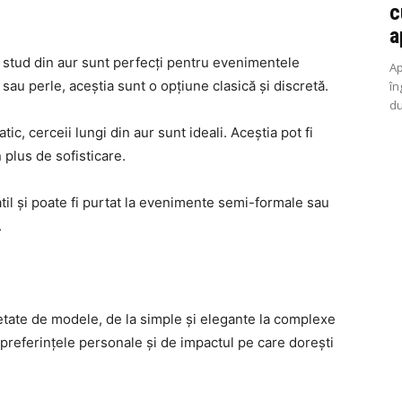
c
a
ii stud din aur sunt perfecți pentru evenimentele
Ap
au perle, aceștia sunt o opțiune clasică și discretă.
în
du
ic, cerceii lungi din aur sunt ideali. Aceștia pot fi
 plus de sofisticare.
til și poate fi purtat la evenimente semi-formale sau
.
rietate de modele, de la simple și elegante la complexe
preferințele personale și de impactul pe care dorești