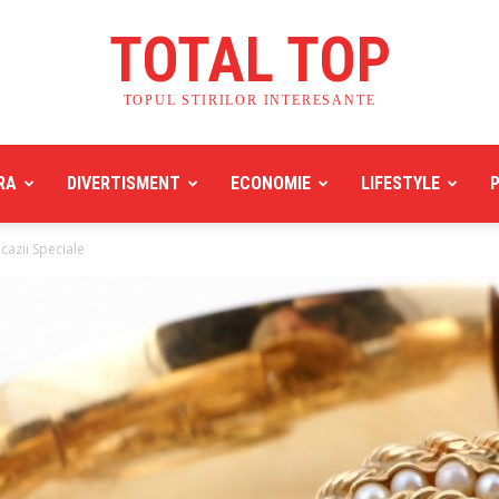
TOTAL TOP
TOPUL STIRILOR INTERESANTE
RA
DIVERTISMENT
ECONOMIE
LIFESTYLE
cazii Speciale