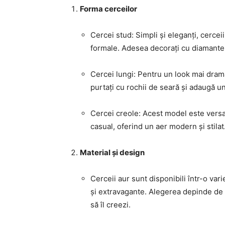
Forma cerceilor
Cercei stud: Simpli și eleganți, cerce
formale. Adesea decorați cu diamante s
Cercei lungi: Pentru un look mai dramat
purtați cu rochii de seară și adaugă un
Cercei creole: Acest model este versa
casual, oferind un aer modern și stilat
Material și design
Cerceii aur sunt disponibili într-o va
și extravagante. Alegerea depinde de 
să îl creezi.