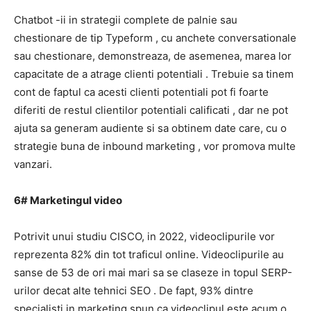
Chatbot -ii
in strategii
complete de palnie sau
chestionare de tip
Typeform
, cu anchete conversationale
sau chestionare, demonstreaza, de asemenea, marea lor
capacitate de a atrage
clienti potentiali
.
Trebuie sa tinem
cont de faptul ca acesti
clienti potentiali
pot fi foarte
diferiti de restul clientilor
potentiali
calificati , dar ne pot
ajuta sa generam audiente si sa obtinem date care, cu o
strategie buna
de inbound marketing
, vor promova multe
vanzari.
6# Marketingul video
Potrivit unui studiu CISCO, in 2022, videoclipurile vor
reprezenta 82% din tot traficul online.
Videoclipurile au
sanse de 53 de ori mai mari sa se claseze in topul SERP-
urilor decat alte tehnici SEO
.
De fapt, 93% dintre
specialisti in marketing spun ca videoclipul este acum o