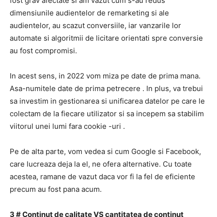
fost grav afectate si
am vazut cum s-au redus
dimensiunile audientelor de
remarketing
si ale
audientelor, au scazut
conversiile, iar vanzarile lor
automate si algoritmii de licitare orientati spre conversie
au fost compromisi.
In acest sens, in 2022 vom miza pe date de prima mana.
Asa-numitele
date de prima petrecere
.
In plus, va trebui
sa investim in gestionarea si unificarea datelor pe care le
colectam de la fiecare utilizator si sa incepem sa stabilim
viitorul unei lumi fara
cookie
-uri .
Pe de alta parte, vom vedea si cum Google si Facebook,
care lucreaza deja la el, ne ofera alternative.
Cu toate
acestea, ramane de vazut daca vor fi la fel de eficiente
precum au fost pana acum.
3 # Continut de calitate VS cantitatea de continut